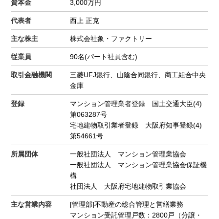
資本金
3,000万円
代表者
西上 正克
主な株主
株式会社象・ファクトリー
従業員
90名(パート社員含む)
取引金融機関
三菱UFJ銀行、山陰合同銀行、商工組合中央
金庫
登録
マンション管理業者登録 国土交通大臣(4)
第063287号
宅地建物取引業者登録 大阪府知事登録(4)
第54661号
所属団体
一般社団法人 マンション管理業協会
一般社団法人 マンション管理業協会保証機
構
社団法人 大阪府宅地建物取引業協会
主な営業内容
[管理部]不動産の総合管理と営繕業務
マンション受託管理戸数：2800戸（分譲・