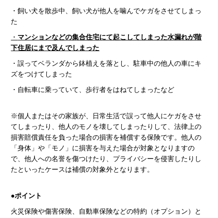
・飼い犬を散歩中、飼い犬が他人を噛んでケガをさせてしまっ
た
・
マンションなどの集合住宅にて起こしてしまった水漏れが階
下住居にまで及んでしまった
・誤ってベランダから鉢植えを落とし、駐車中の他人の車にキ
ズをつけてしまった
・自転車に乗っていて、歩行者をはねてしまったなど
※個人またはその家族が、日常生活で誤って他人にケガをさせ
てしまったり、他人のモノを壊してしまったりして、
法律上の
損害賠償責任を負った場合の損害を補償する保険です。他人の
「身体」や「モノ」に損害を与えた場合が
対象となりますの
で、他人への名誉を傷つけたり、プライバシーを侵害したりし
たといったケースは補償の対象外となります。
●
ポイント
火災保険や傷害保険、自動車保険などの特約（オプション）と